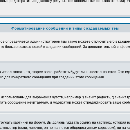
обы предотвратить подтасовку результатов анонимными пользователями). Если
Форматирование сообщений и типы создаваемых тем
e определяется администратором (вы также можете отключить его в каждом 
ователю больше возможностей в создании сообщений. За дополнительной инфо
использовать, то, скорее всего, работать будут лишь несколько тэгов. Это с
его для конкретного сообщения при создании этого сообщения.
использованы для выражения чувств, например :) значит радость, :( значит 
делать сообщение нечитаемым, и модератор может отредактировать ваше сооб
ружать картинки на форум. Вы должны указать ссылку на картинку, которая н
вой компьютер (если, конечно, он не является общедоступным сервером), ни на