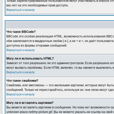
Только зарегистрированные пользователи могут участвовать в опросе (чт
вас нет на это необходимых прав доступа.
Вернуться к началу
Что такое BBCode?
BBCode это особая реализация HTML, возможность использования BBCod
нём заключаются в квадратные скобки [ и ], а не < и >, он даёт польз
доступна из формы отправки сообщений.
Вернуться к началу
Могу ли я использовать HTML?
Зависит от того разрешено ли это администратором. Если разрешено его 
могут вызвать проблемы. Если HTML включён, то вы сможете выключить 
Вернуться к началу
Что такое смайлики?
Смайлики, или эмотиконы — это маленькие картинки, которые могут быть 
сообщений. Только не перестарайтесь, используя их: они легко могут с
Вернуться к началу
Могу ли я вставлять картинки?
Вы можете вставлять картинки в сообщения. Но пока нет возможности заг
unknown-place.net/my-picture.gif. Вы не можете указать ни ссылку на с