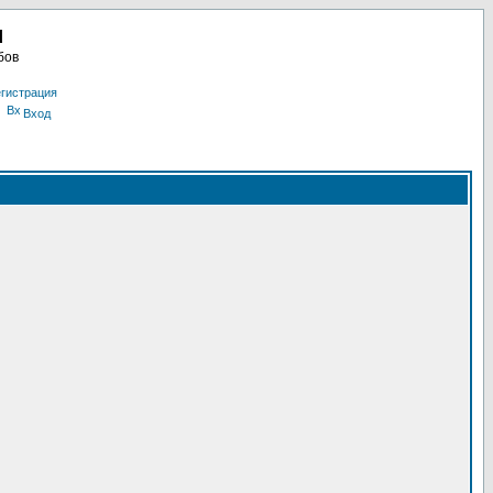
u
бов
гистрация
Вход