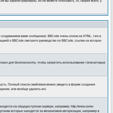
 вы зарегистрированы, но не можете голосовать, то, скорее всего, у
создаваемом вами сообщении). BBCode очень похож на HTML, тэги в
рмацией о BBCode смотрите руководство по BBCode, ссылка на которое
делано для
безопасности
, чтобы запретить использование тэгов которые
грусть. Полный список смайликов можно увидеть в форме создания
щение, или вообще удалить его.
аходится на общедоступном сервере, например: http://www.some-
 картинки которые находятся за механизмом авторизации, например в