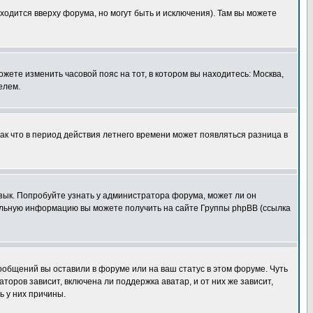
ходится вверху форума, но могут быть и исключения). Там вы можете
ожете изменить часовой пояс на тот, в котором вы находитесь: Москва,
елем.
так что в период действия летнего времени может появляться разница в
язык. Попробуйте узнать у администратора форума, может ли он
тельную информацию вы можете получить на сайте Группы phpBB (ссылка
сообщений вы оставили в форуме или на ваш статус в этом форуме. Чуть
оров зависит, включена ли поддержка аватар, и от них же зависит,
ь у них причины.