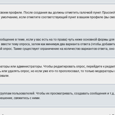
 своем профиле. После создания вы должны отметить галочкой пункт
Присоед
 умолчанию, если отметите соответствующий пункт в вашем профиле (вы смо
сообщение в теме, если у вас есть на то права) чуть ниже основной формы д
ы ввести тему опроса, затем как минимум два варианта ответа (чтобы добавит
й опрос. Также существует ограничение на количество вариантов ответа, он
ераторы или администраторы. Чтобы редактировать опрос, перейдите к редакт
ь или удалять опрос, но если уже кто-то проголосовал, то только модераторы
овали.
уппам пользователей. Чтобы их просматривать, создавать сообщения и т.д.
ешение, свяжитесь с ними.