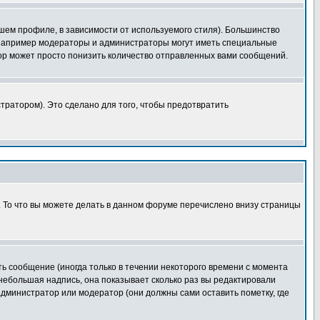
шем профиле, в зависимости от используемого стиля). Большинство
 например модераторы и администраторы могут иметь специальные
ор может просто понизить количество отправленных вами сообщений.
тратором). Это сделано для того, чтобы предотвратить
. То что вы можете делать в данном форуме перечислено внизу страницы
ь сообщение (иногда только в течении некоторого времени с момента
 небольшая надпись, она показывает сколько раз вы редактировали
администратор или модератор (они должны сами оставить пометку, где