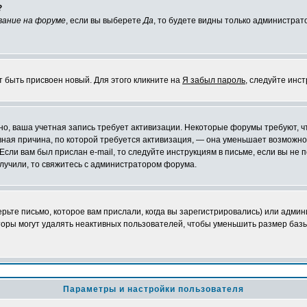
?
вание на форуме
, если вы выберете
Да
, то будете видны только администрат
т быть присвоен новый. Для этого кликните на
Я забыл пароль
, следуйте инс
ожно, ваша учетная запись требует активизации. Некоторые форумы требуют,
лавная причина, по которой требуется активизация, — она уменьшает возмож
Если вам был прислан e-mail, то следуйте инструкциям в письме, если вы не п
олучили, то свяжитесь с администратором форума.
ьте письмо, которое вам прислали, когда вы зарегистрировались) или админ
оры могут удалять неактивных пользователей, чтобы уменьшить размер базы
Параметры и настройки пользователя