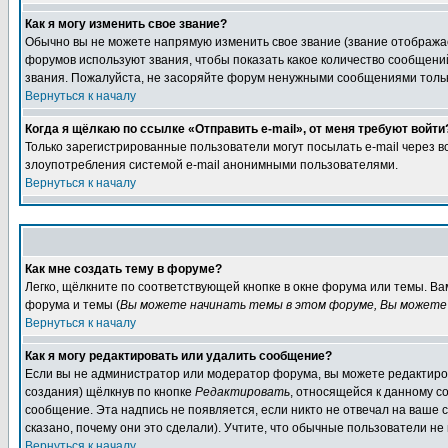
Как я могу изменить свое звание?
Обычно вы не можете напрямую изменить свое звание (звание отображае
форумов используют звания, чтобы показать какое количество сообще
звания. Пожалуйста, не засоряйте форум ненужными сообщениями только
Вернуться к началу
Когда я щёлкаю по ссылке «Отправить e-mail», от меня требуют войти
Только зарегистрированные пользователи могут посылать e-mail через 
злоупотребления системой e-mail анонимными пользователями.
Вернуться к началу
Как мне создать тему в форуме?
Легко, щёлкните по соответствующей кнопке в окне форума или темы. В
форума и темы (
Вы можете начинать темы в этом форуме, Вы можете 
Вернуться к началу
Как я могу редактировать или удалить сообщение?
Если вы не администратор или модератор форума, вы можете редактиров
создания) щёлкнув по кнопке
Редактировать
, относящейся к данному с
сообщение. Эта надпись не появляется, если никто не отвечал на ваше
сказано, почему они это сделали). Учтите, что обычные пользователи не 
Вернуться к началу