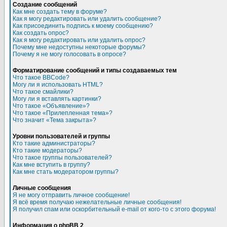
Создание сообщений
Как мне создать тему в форуме?
Как я могу редактировать или удалить сообщение?
Как присоединить подпись к моему сообщению?
Как создать опрос?
Как я могу редактировать или удалить опрос?
Почему мне недоступны некоторые форумы?
Почему я не могу голосовать в опросе?
Форматирование сообщений и типы создаваемых тем
Что такое BBCode?
Могу ли я использовать HTML?
Что такое смайлики?
Могу ли я вставлять картинки?
Что такое «Объявление»?
Что такое «Прилепленная тема»?
Что значит «Тема закрыта»?
Уровни пользователей и группы
Кто такие администраторы?
Кто такие модераторы?
Что такое группы пользователей?
Как мне вступить в группу?
Как мне стать модератором группы?
Личные сообщения
Я не могу отправить личное сообщение!
Я всё время получаю нежелательные личные сообщения!
Я получил спам или оскорбительный e-mail от кого-то с этого форума!
Информация о phpBB 2