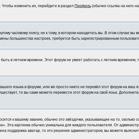
. Чтобы изменить их, перейдите в раздел
Профиль
(обычно ссылка на него на
ому часовому поясу, не к тому, в котором находитесь вы. В этом случае вы м
ля смены большинства настроек, требуется быть зарегистрированным пользоват
т быть в летнем времени. Этот форум не умеет работать с летним временем, 
 вашего языка в форуме, или же просто никто не перевёл этот форум на ваш 
существует, то вы сами можете перевести этот форум на свой язык. Дополни
осится к вашему званию, обычно это звёздочки, указывающие на то, сколько 
». Эта картинка обычно уникальна для каждого пользователя. От администрат
чена поддержка аватар, то это решение администраторов, вы можете выяснит