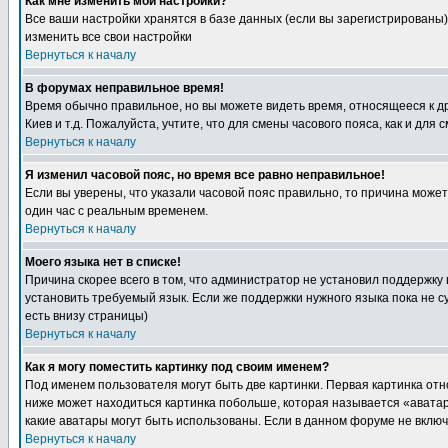
Как мне изменить мои настройки?
Все ваши настройки хранятся в базе данных (если вы зарегистрированы)
изменить все свои настройки
Вернуться к началу
В форумах неправильное время!
Время обычно правильное, но вы можете видеть время, относящееся к друг
Киев и т.д. Пожалуйста, учтите, что для смены часового пояса, как и д
Вернуться к началу
Я изменил часовой пояс, но время все равно неправильное!
Если вы уверены, что указали часовой пояс правильно, то причина може
один час с реальным временем.
Вернуться к началу
Моего языка нет в списке!
Причина скорее всего в том, что администратор не установил поддержку
установить требуемый язык. Если же поддержки нужного языка пока не 
есть внизу страницы)
Вернуться к началу
Как я могу поместить картинку под своим именем?
Под именем пользователя могут быть две картинки. Первая картинка отн
ниже может находиться картинка побольше, которая называется «аватара
какие аватары могут быть использованы. Если в данном форуме не вклю
Вернуться к началу