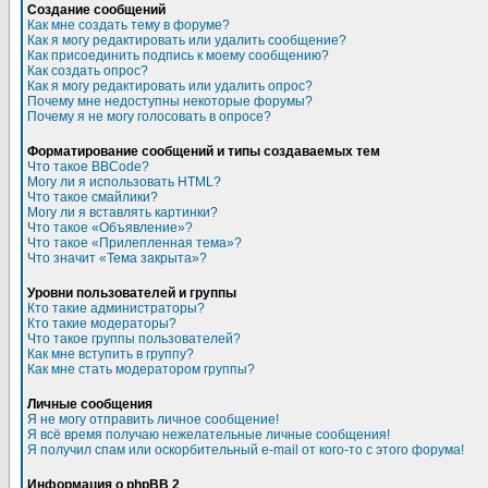
Создание сообщений
Как мне создать тему в форуме?
Как я могу редактировать или удалить сообщение?
Как присоединить подпись к моему сообщению?
Как создать опрос?
Как я могу редактировать или удалить опрос?
Почему мне недоступны некоторые форумы?
Почему я не могу голосовать в опросе?
Форматирование сообщений и типы создаваемых тем
Что такое BBCode?
Могу ли я использовать HTML?
Что такое смайлики?
Могу ли я вставлять картинки?
Что такое «Объявление»?
Что такое «Прилепленная тема»?
Что значит «Тема закрыта»?
Уровни пользователей и группы
Кто такие администраторы?
Кто такие модераторы?
Что такое группы пользователей?
Как мне вступить в группу?
Как мне стать модератором группы?
Личные сообщения
Я не могу отправить личное сообщение!
Я всё время получаю нежелательные личные сообщения!
Я получил спам или оскорбительный e-mail от кого-то с этого форума!
Информация о phpBB 2