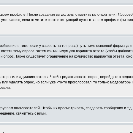
 своем профиле. После создания вы должны отметить галочкой пункт
Присоед
 умолчанию, если отметите соответствующий пункт в вашем профиле (вы смо
сообщение в теме, если у вас есть на то права) чуть ниже основной формы д
ы ввести тему опроса, затем как минимум два варианта ответа (чтобы добавит
й опрос. Также существует ограничение на количество вариантов ответа, он
ераторы или администраторы. Чтобы редактировать опрос, перейдите к редакт
ь или удалять опрос, но если уже кто-то проголосовал, то только модераторы
овали.
уппам пользователей. Чтобы их просматривать, создавать сообщения и т.д.
ешение, свяжитесь с ними.