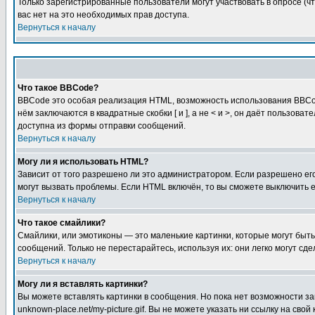
Только зарегистрированные пользователи могут участвовать в опросе (чт
вас нет на это необходимых прав доступа.
Вернуться к началу
Что такое BBCode?
BBCode это особая реализация HTML, возможность использования BBCod
нём заключаются в квадратные скобки [ и ], а не < и >, он даёт польз
доступна из формы отправки сообщений.
Вернуться к началу
Могу ли я использовать HTML?
Зависит от того разрешено ли это администратором. Если разрешено его 
могут вызвать проблемы. Если HTML включён, то вы сможете выключить 
Вернуться к началу
Что такое смайлики?
Смайлики, или эмотиконы — это маленькие картинки, которые могут быть 
сообщений. Только не перестарайтесь, используя их: они легко могут с
Вернуться к началу
Могу ли я вставлять картинки?
Вы можете вставлять картинки в сообщения. Но пока нет возможности заг
unknown-place.net/my-picture.gif. Вы не можете указать ни ссылку на с