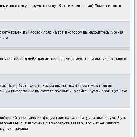
ходится вверху форума, но могут быть и исключения). Там вы можете
ожете изменить часовой пояс на тот, в котором вы находитесь: Москва,
елем.
так что в период действия летнего времени может появляться разница в
язык. Попробуйте узнать у администратора форума, может ли он
тельную информацию вы можете получить на сайте Группы phpBB (ссылка
сообщений вы оставили в форуме или на ваш статус в этом форуме. Чуть
оров зависит, включена ли поддержка аватар, и от них же зависит,
ь у них причины.