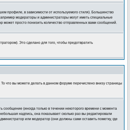
шем профиле, в зависимости от используемого стиля). Большинство
 например модераторы и администраторы могут иметь специальные
ор может просто понизить количество отправленных вами сообщений.
тратором). Это сделано для того, чтобы предотвратить
. То что вы можете делать в данном форуме перечислено внизу страницы
ь сообщение (иногда только в течении некоторого времени с момента
 небольшая надпись, она показывает сколько раз вы редактировали
администратор или модератор (они должны сами оставить пометку, где