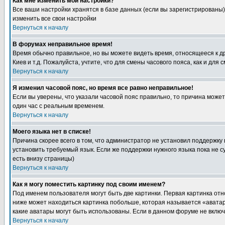
Как мне изменить мои настройки?
Все ваши настройки хранятся в базе данных (если вы зарегистрированы)
изменить все свои настройки
Вернуться к началу
В форумах неправильное время!
Время обычно правильное, но вы можете видеть время, относящееся к друг
Киев и т.д. Пожалуйста, учтите, что для смены часового пояса, как и д
Вернуться к началу
Я изменил часовой пояс, но время все равно неправильное!
Если вы уверены, что указали часовой пояс правильно, то причина може
один час с реальным временем.
Вернуться к началу
Моего языка нет в списке!
Причина скорее всего в том, что администратор не установил поддержку
установить требуемый язык. Если же поддержки нужного языка пока не 
есть внизу страницы)
Вернуться к началу
Как я могу поместить картинку под своим именем?
Под именем пользователя могут быть две картинки. Первая картинка отн
ниже может находиться картинка побольше, которая называется «аватара
какие аватары могут быть использованы. Если в данном форуме не вклю
Вернуться к началу