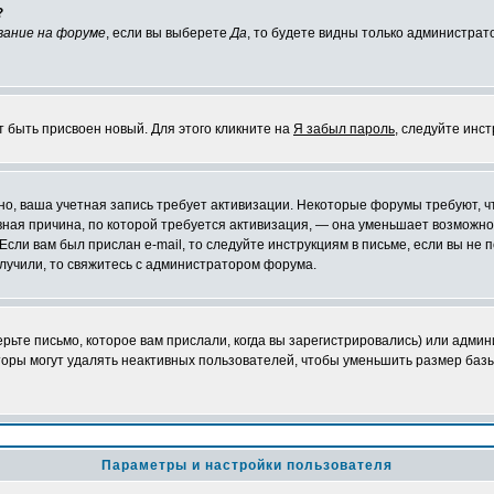
?
вание на форуме
, если вы выберете
Да
, то будете видны только администрат
т быть присвоен новый. Для этого кликните на
Я забыл пароль
, следуйте инс
ожно, ваша учетная запись требует активизации. Некоторые форумы требуют,
лавная причина, по которой требуется активизация, — она уменьшает возмож
Если вам был прислан e-mail, то следуйте инструкциям в письме, если вы не п
олучили, то свяжитесь с администратором форума.
ьте письмо, которое вам прислали, когда вы зарегистрировались) или админ
оры могут удалять неактивных пользователей, чтобы уменьшить размер базы
Параметры и настройки пользователя