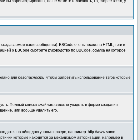
 вы зарегистрированы, но не можете голосовать, то, скорее всего, у
создаваемом вами сообщении). BBCode очень похож на HTML, тэги в
рмацией о BBCode смотрите руководство по BBCode, ссылка на которое
делано для
безопасности
, чтобы запретить использование тэгов которые
грусть. Полный список смайликов можно увидеть в форме создания
щение, или вообще удалить его.
аходится на общедоступном сервере, например: http://www.some-
 картинки которые находятся за механизмом авторизации, например в