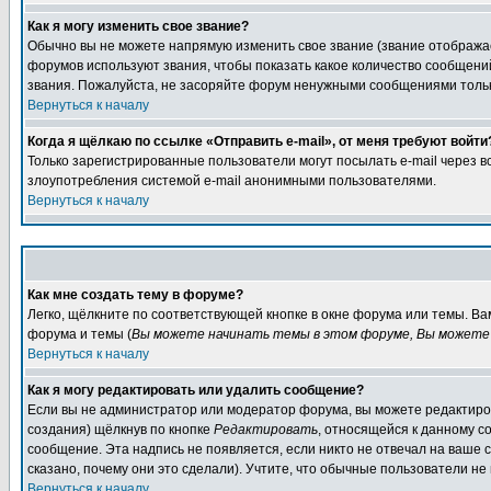
Как я могу изменить свое звание?
Обычно вы не можете напрямую изменить свое звание (звание отображае
форумов используют звания, чтобы показать какое количество сообще
звания. Пожалуйста, не засоряйте форум ненужными сообщениями только
Вернуться к началу
Когда я щёлкаю по ссылке «Отправить e-mail», от меня требуют войти
Только зарегистрированные пользователи могут посылать e-mail через 
злоупотребления системой e-mail анонимными пользователями.
Вернуться к началу
Как мне создать тему в форуме?
Легко, щёлкните по соответствующей кнопке в окне форума или темы. В
форума и темы (
Вы можете начинать темы в этом форуме, Вы можете 
Вернуться к началу
Как я могу редактировать или удалить сообщение?
Если вы не администратор или модератор форума, вы можете редактиров
создания) щёлкнув по кнопке
Редактировать
, относящейся к данному с
сообщение. Эта надпись не появляется, если никто не отвечал на ваше
сказано, почему они это сделали). Учтите, что обычные пользователи не 
Вернуться к началу