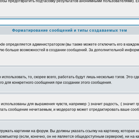
обы предотвратить подтасовку результатов анонимными пользователями). Если
Форматирование сообщений и типы создаваемых тем
e определяется администратором (вы также можете отключить его в каждом 
ователю больше возможностей в создании сообщений. За дополнительной инфо
использовать, то, скорее всего, работать будут лишь несколько тэгов. Это с
его для конкретного сообщения при создании этого сообщения.
использованы для выражения чувств, например :) значит радость, :( значит 
делать сообщение нечитаемым, и модератор может отредактировать ваше сооб
ружать картинки на форум. Вы должны указать ссылку на картинку, которая н
вой компьютер (если, конечно, он не является общедоступным сервером), ни на