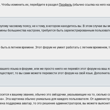
. Чтобы изменить их, перейдите в раздел
Профиль
(обычно ссылка на него на
ому часовому поясу, не к тому, в котором находитесь вы. В этом случае вы м
ля смены большинства настроек, требуется быть зарегистрированным пользоват
т быть в летнем времени. Этот форум не умеет работать с летним временем, 
 вашего языка в форуме, или же просто никто не перевёл этот форум на ваш 
существует, то вы сами можете перевести этот форум на свой язык. Дополни
осится к вашему званию, обычно это звёздочки, указывающие на то, сколько 
». Эта картинка обычно уникальна для каждого пользователя. От администрат
чена поддержка аватар, то это решение администраторов, вы можете выяснит