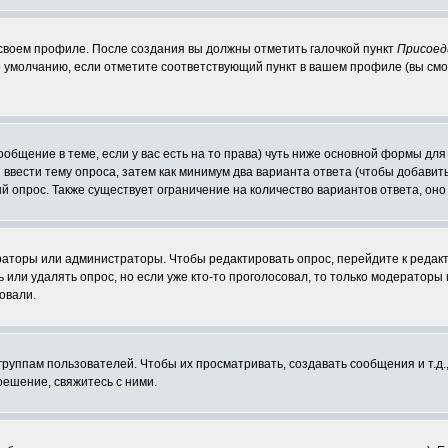
 своем профиле. После создания вы должны отметить галочкой пункт
Присоед
 умолчанию, если отметите соответствующий пункт в вашем профиле (вы смо
сообщение в теме, если у вас есть на то права) чуть ниже основной формы д
ы ввести тему опроса, затем как минимум два варианта ответа (чтобы добавит
й опрос. Также существует ограничение на количество вариантов ответа, он
ераторы или администраторы. Чтобы редактировать опрос, перейдите к редакт
ь или удалять опрос, но если уже кто-то проголосовал, то только модераторы
овали.
уппам пользователей. Чтобы их просматривать, создавать сообщения и т.д.
ешение, свяжитесь с ними.