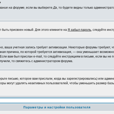
?
вание на форуме
, если вы выберете
Да
, то будете видны только администрат
т быть присвоен новый. Для этого кликните на
Я забыл пароль
, следуйте инс
ожно, ваша учетная запись требует активизации. Некоторые форумы требуют,
лавная причина, по которой требуется активизация, — она уменьшает возмож
Если вам был прислан e-mail, то следуйте инструкциям в письме, если вы не п
олучили, то свяжитесь с администратором форума.
ьте письмо, которое вам прислали, когда вы зарегистрировались) или админ
оры могут удалять неактивных пользователей, чтобы уменьшить размер базы
Параметры и настройки пользователя