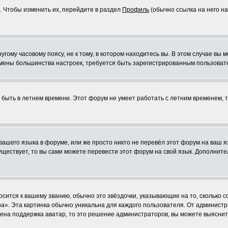
. Чтобы изменить их, перейдите в раздел
Профиль
(обычно ссылка на него на
ому часовому поясу, не к тому, в котором находитесь вы. В этом случае вы м
ля смены большинства настроек, требуется быть зарегистрированным пользоват
т быть в летнем времени. Этот форум не умеет работать с летним временем, 
 вашего языка в форуме, или же просто никто не перевёл этот форум на ваш 
существует, то вы сами можете перевести этот форум на свой язык. Дополни
осится к вашему званию, обычно это звёздочки, указывающие на то, сколько 
». Эта картинка обычно уникальна для каждого пользователя. От администрат
чена поддержка аватар, то это решение администраторов, вы можете выяснит