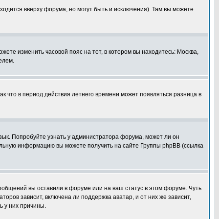
ходится вверху форума, но могут быть и исключения). Там вы можете
ожете изменить часовой пояс на тот, в котором вы находитесь: Москва,
елем.
так что в период действия летнего времени может появляться разница в
язык. Попробуйте узнать у администратора форума, может ли он
тельную информацию вы можете получить на сайте Группы phpBB (ссылка
сообщений вы оставили в форуме или на ваш статус в этом форуме. Чуть
оров зависит, включена ли поддержка аватар, и от них же зависит,
ь у них причины.