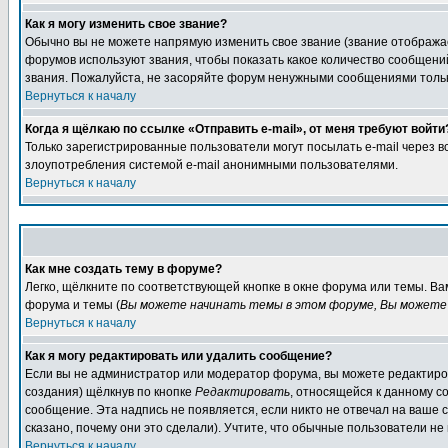
Как я могу изменить свое звание?
Обычно вы не можете напрямую изменить свое звание (звание отображае
форумов используют звания, чтобы показать какое количество сообще
звания. Пожалуйста, не засоряйте форум ненужными сообщениями только
Вернуться к началу
Когда я щёлкаю по ссылке «Отправить e-mail», от меня требуют войти
Только зарегистрированные пользователи могут посылать e-mail через 
злоупотребления системой e-mail анонимными пользователями.
Вернуться к началу
Как мне создать тему в форуме?
Легко, щёлкните по соответствующей кнопке в окне форума или темы. В
форума и темы (
Вы можете начинать темы в этом форуме, Вы можете 
Вернуться к началу
Как я могу редактировать или удалить сообщение?
Если вы не администратор или модератор форума, вы можете редактиров
создания) щёлкнув по кнопке
Редактировать
, относящейся к данному с
сообщение. Эта надпись не появляется, если никто не отвечал на ваше
сказано, почему они это сделали). Учтите, что обычные пользователи не 
Вернуться к началу