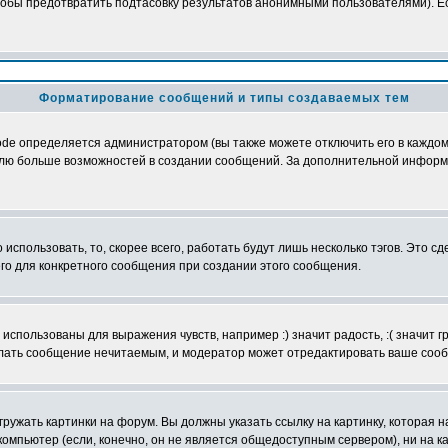
обы предотвратить подтасовку результатов анонимными пользователями). Если
Форматирование сообщений и типы создаваемых тем
e определяется администратором (вы также можете отключить его в каждом 
ователю больше возможностей в создании сообщений. За дополнительной инфо
использовать, то, скорее всего, работать будут лишь несколько тэгов. Это с
его для конкретного сообщения при создании этого сообщения.
использованы для выражения чувств, например :) значит радость, :( значит 
делать сообщение нечитаемым, и модератор может отредактировать ваше сооб
ружать картинки на форум. Вы должны указать ссылку на картинку, которая н
вой компьютер (если, конечно, он не является общедоступным сервером), ни на