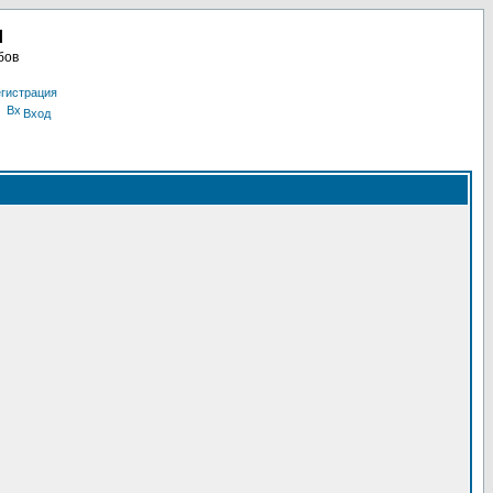
u
бов
гистрация
Вход