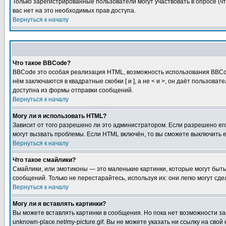
Только зарегистрированные пользователи могут участвовать в опросе (чт
вас нет на это необходимых прав доступа.
Вернуться к началу
Что такое BBCode?
BBCode это особая реализация HTML, возможность использования BBCod
нём заключаются в квадратные скобки [ и ], а не < и >, он даёт польз
доступна из формы отправки сообщений.
Вернуться к началу
Могу ли я использовать HTML?
Зависит от того разрешено ли это администратором. Если разрешено его 
могут вызвать проблемы. Если HTML включён, то вы сможете выключить 
Вернуться к началу
Что такое смайлики?
Смайлики, или эмотиконы — это маленькие картинки, которые могут быть 
сообщений. Только не перестарайтесь, используя их: они легко могут с
Вернуться к началу
Могу ли я вставлять картинки?
Вы можете вставлять картинки в сообщения. Но пока нет возможности заг
unknown-place.net/my-picture.gif. Вы не можете указать ни ссылку на с