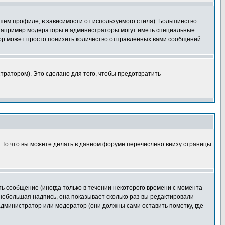
шем профиле, в зависимости от используемого стиля). Большинство
 например модераторы и администраторы могут иметь специальные
ор может просто понизить количество отправленных вами сообщений.
тратором). Это сделано для того, чтобы предотвратить
. То что вы можете делать в данном форуме перечислено внизу страницы
ь сообщение (иногда только в течении некоторого времени с момента
 небольшая надпись, она показывает сколько раз вы редактировали
администратор или модератор (они должны сами оставить пометку, где