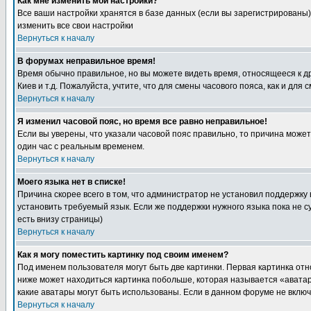
Как мне изменить мои настройки?
Все ваши настройки хранятся в базе данных (если вы зарегистрированы)
изменить все свои настройки
Вернуться к началу
В форумах неправильное время!
Время обычно правильное, но вы можете видеть время, относящееся к друг
Киев и т.д. Пожалуйста, учтите, что для смены часового пояса, как и д
Вернуться к началу
Я изменил часовой пояс, но время все равно неправильное!
Если вы уверены, что указали часовой пояс правильно, то причина може
один час с реальным временем.
Вернуться к началу
Моего языка нет в списке!
Причина скорее всего в том, что администратор не установил поддержку
установить требуемый язык. Если же поддержки нужного языка пока не 
есть внизу страницы)
Вернуться к началу
Как я могу поместить картинку под своим именем?
Под именем пользователя могут быть две картинки. Первая картинка отн
ниже может находиться картинка побольше, которая называется «аватара
какие аватары могут быть использованы. Если в данном форуме не вклю
Вернуться к началу