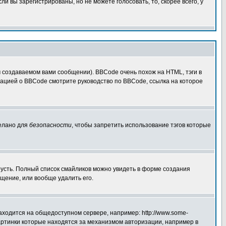
 вы зарегистрированы, но не можете голосовать, то, скорее всего, у
создаваемом вами сообщении). BBCode очень похож на HTML, тэги в
рмацией о BBCode смотрите руководство по BBCode, ссылка на которое
делано для
безопасности
, чтобы запретить использование тэгов которые
грусть. Полный список смайликов можно увидеть в форме создания
щение, или вообще удалить его.
аходится на общедоступном сервере, например: http://www.some-
 картинки которые находятся за механизмом авторизации, например в