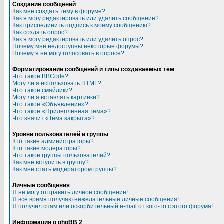
Создание сообщений
Как мне создать тему в форуме?
Как я могу редактировать или удалить сообщение?
Как присоединить подпись к моему сообщению?
Как создать опрос?
Как я могу редактировать или удалить опрос?
Почему мне недоступны некоторые форумы?
Почему я не могу голосовать в опросе?
Форматирование сообщений и типы создаваемых тем
Что такое BBCode?
Могу ли я использовать HTML?
Что такое смайлики?
Могу ли я вставлять картинки?
Что такое «Объявление»?
Что такое «Прилепленная тема»?
Что значит «Тема закрыта»?
Уровни пользователей и группы
Кто такие администраторы?
Кто такие модераторы?
Что такое группы пользователей?
Как мне вступить в группу?
Как мне стать модератором группы?
Личные сообщения
Я не могу отправить личное сообщение!
Я всё время получаю нежелательные личные сообщения!
Я получил спам или оскорбительный e-mail от кого-то с этого форума!
Информация о phpBB 2