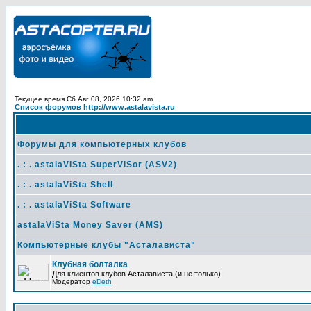
Текущее время Сб Авг 08, 2026 10:32 am
Список форумов http://www.astalavista.ru
Форумы для компьютерных клубов
. : . astalaViSta SuperViSor (ASV2)
. : . astalaViSta Shell
. : . astalaViSta Software
astalaViSta Money Saver (AMS)
Компьютерные клубы "Асталависта"
Клубная болталка
Для клиентов клубов Асталависта (и не только).
Модератор
eDeth