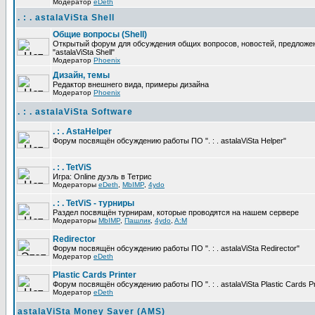
Модератор
eDeth
. : . astalaViSta Shell
Общие вопросы (Shell)
Открытый форум для обсуждения общих вопросов, новостей, предложе
"astalaViSta Shell"
Модератор
Phoenix
Дизайн, темы
Редактор внешнего вида, примеры дизайна
Модератор
Phoenix
. : . astalaViSta Software
. : . AstaHelper
Форум посвящён обсуждению работы ПО ". : . astalaViSta Helper"
. : . TetViS
Игра: Online дуэль в Тетрис
Модераторы
eDeth
,
MbIMP
,
4ydo
. : . TetViS - турниры
Раздел посвящён турнирам, которые проводятся на нашем сервере
Модераторы
MbIMP
,
Пашлик
,
4ydo
,
A:M
Redirector
Форум посвящён обсуждению работы ПО ". : . astalaViSta Redirector"
Модератор
eDeth
Plastic Cards Printer
Форум посвящён обсуждению работы ПО ". : . astalaViSta Plastic Cards Pr
Модератор
eDeth
astalaViSta Money Saver (AMS)