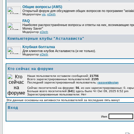
Общие вопросы (AMS)
Открытый форум для обсуждения общих вопросов по программе "astalaV
Модераторы
vis
,
eDeth
FAQ
Наиболее распространённые вопросы и ответы на них, возникающие при 
Money Saver"
Модератор
eDeth
Компьютерные клубы "Асталависта"
Клубная болталка
Для клиентов клубов Асталависта (и не только).
Модератор
eDeth
Кто сейчас на форуме
Наши пользователи оставили сообщений:
21756
Всего зарегистрированных пользователей:
2195
Последний зарегистрированный пользователь:
rassvetdesign
Сейчас посетителей на форуме:
56
, из них зарегистрированных: 0, скры
Больше всего посетителей (
641
) здесь было Чт Окт 09, 2025 6:52 pm
Зарегистрированные пользователи: Нет
Эти данные основаны на активности пользователей за последние пять минут
Вход
Имя: