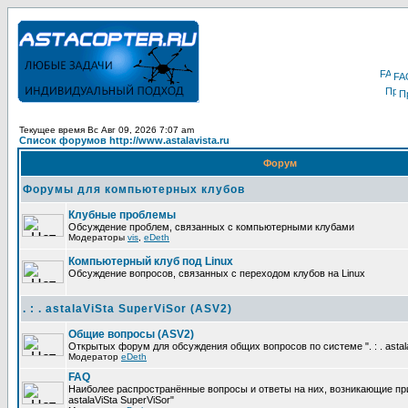
FA
П
Текущее время Вс Авг 09, 2026 7:07 am
Список форумов http://www.astalavista.ru
Форум
Форумы для компьютерных клубов
Клубные проблемы
Обсуждение проблем, связанных с компьютерными клубами
Модераторы
vis
,
eDeth
Компьютерный клуб под Linux
Обсуждение вопросов, связанных с переходом клубов на Linux
. : . astalaViSta SuperViSor (ASV2)
Общие вопросы (ASV2)
Открытых форум для обсуждения общих вопросов по системе ". : . astala
Модератор
eDeth
FAQ
Наиболее распространённые вопросы и ответы на них, возникающие при р
astalaViSta SuperViSor"