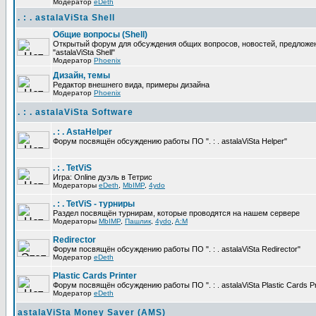
Модератор
eDeth
. : . astalaViSta Shell
Общие вопросы (Shell)
Открытый форум для обсуждения общих вопросов, новостей, предложе
"astalaViSta Shell"
Модератор
Phoenix
Дизайн, темы
Редактор внешнего вида, примеры дизайна
Модератор
Phoenix
. : . astalaViSta Software
. : . AstaHelper
Форум посвящён обсуждению работы ПО ". : . astalaViSta Helper"
. : . TetViS
Игра: Online дуэль в Тетрис
Модераторы
eDeth
,
MbIMP
,
4ydo
. : . TetViS - турниры
Раздел посвящён турнирам, которые проводятся на нашем сервере
Модераторы
MbIMP
,
Пашлик
,
4ydo
,
A:M
Redirector
Форум посвящён обсуждению работы ПО ". : . astalaViSta Redirector"
Модератор
eDeth
Plastic Cards Printer
Форум посвящён обсуждению работы ПО ". : . astalaViSta Plastic Cards Pr
Модератор
eDeth
astalaViSta Money Saver (AMS)