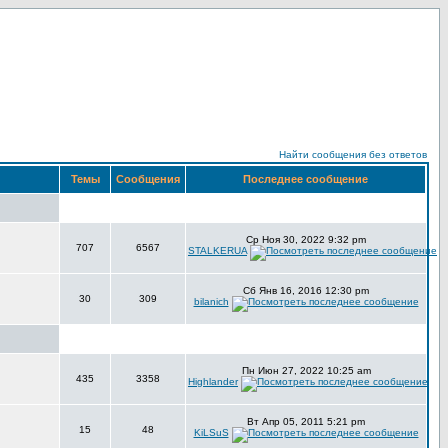
Найти сообщения без ответов
Темы
Сообщения
Последнее сообщение
Ср Ноя 30, 2022 9:32 pm
707
6567
STALKERUA
Сб Янв 16, 2016 12:30 pm
30
309
bilanich
Пн Июн 27, 2022 10:25 am
435
3358
Highlander
Вт Апр 05, 2011 5:21 pm
15
48
KiLSuS