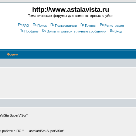
http://www.astalavista.ru
Тематические форумы для компьютерных клубов
FAQ
Поиск
Пользователи
Группы
Регистрация
Профиль
Войти и проверить личные сообщения
Вход
Форум
ViSta SuperViSor"
боте с ПО ". : . astalaViSta SuperViSor"