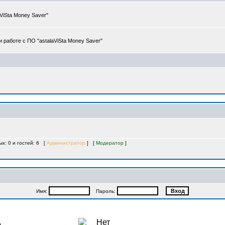
iSta Money Saver"
работе с ПО "astalaViSta Money Saver"
ых: 0 и гостей: 6 [
Администратор
] [
Модератор
]
Имя:
Пароль: