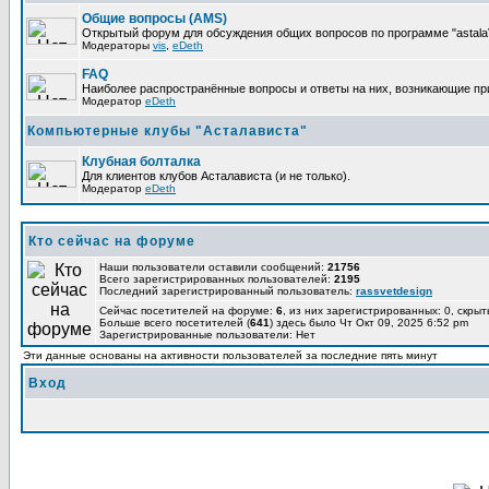
Общие вопросы (AMS)
Открытый форум для обсуждения общих вопросов по программе "astalaV
Модераторы
vis
,
eDeth
FAQ
Наиболее распространённые вопросы и ответы на них, возникающие при 
Модератор
eDeth
Компьютерные клубы "Асталависта"
Клубная болталка
Для клиентов клубов Асталависта (и не только).
Модератор
eDeth
Кто сейчас на форуме
Наши пользователи оставили сообщений:
21756
Всего зарегистрированных пользователей:
2195
Последний зарегистрированный пользователь:
rassvetdesign
Сейчас посетителей на форуме:
6
, из них зарегистрированных: 0, скрыт
Больше всего посетителей (
641
) здесь было Чт Окт 09, 2025 6:52 pm
Зарегистрированные пользователи: Нет
Эти данные основаны на активности пользователей за последние пять минут
Вход