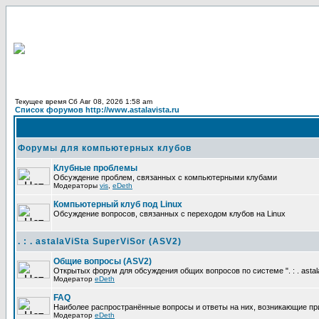
Текущее время Сб Авг 08, 2026 1:58 am
Список форумов http://www.astalavista.ru
Форумы для компьютерных клубов
Клубные проблемы
Обсуждение проблем, связанных с компьютерными клубами
Модераторы
vis
,
eDeth
Компьютерный клуб под Linux
Обсуждение вопросов, связанных с переходом клубов на Linux
. : . astalaViSta SuperViSor (ASV2)
Общие вопросы (ASV2)
Открытых форум для обсуждения общих вопросов по системе ". : . astala
Модератор
eDeth
FAQ
Наиболее распространённые вопросы и ответы на них, возникающие при ра
Модератор
eDeth