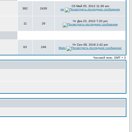
Сб Май 05, 2012 11:36 am
382
2430
vis
Чт Дек 23, 2010 7:20 pm
11
26
Чт Сен 08, 2016 2:42 pm
63
246
Maks
Часовой пояс: GMT + 3