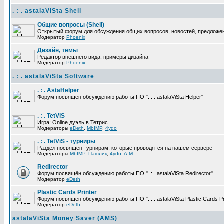
. : . astalaViSta Shell
Общие вопросы (Shell)
Открытый форум для обсуждения общих вопросов, новостей, предложений
Модератор
Phoenix
Дизайн, темы
Редактор внешнего вида, примеры дизайна
Модератор
Phoenix
. : . astalaViSta Software
. : . AstaHelper
Форум посвящён обсуждению работы ПО ". : . astalaViSta Helper"
. : . TetViS
Игра: Online дуэль в Тетрис
Модераторы
eDeth
,
MbIMP
,
4ydo
. : . TetViS - турниры
Раздел посвящён турнирам, которые проводятся на нашем сервере
Модераторы
MbIMP
,
Пашлик
,
4ydo
,
A:M
Redirector
Форум посвящён обсуждению работы ПО ". : . astalaViSta Redirector"
Модератор
eDeth
Plastic Cards Printer
Форум посвящён обсуждению работы ПО ". : . astalaViSta Plastic Cards Pr
Модератор
eDeth
astalaViSta Money Saver (AMS)