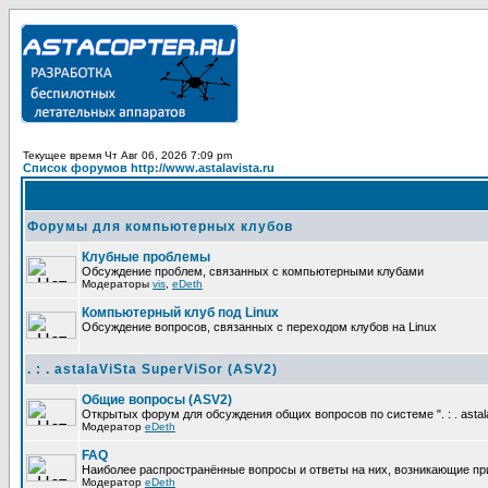
Текущее время Чт Авг 06, 2026 7:09 pm
Список форумов http://www.astalavista.ru
Форумы для компьютерных клубов
Клубные проблемы
Обсуждение проблем, связанных с компьютерными клубами
Модераторы
vis
,
eDeth
Компьютерный клуб под Linux
Обсуждение вопросов, связанных с переходом клубов на Linux
. : . astalaViSta SuperViSor (ASV2)
Общие вопросы (ASV2)
Открытых форум для обсуждения общих вопросов по системе ". : . astala
Модератор
eDeth
FAQ
Наиболее распространённые вопросы и ответы на них, возникающие при ра
Модератор
eDeth