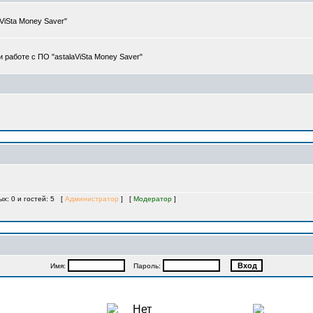
iSta Money Saver"
работе с ПО "astalaViSta Money Saver"
ых: 0 и гостей: 5 [
Администратор
] [
Модератор
]
Имя:
Пароль: