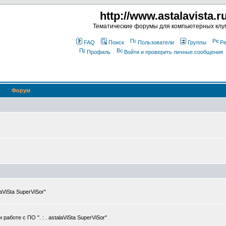
http://www.astalavista.r
Тематические форумы для компьютерных клу
FAQ
Поиск
Пользователи
Группы
Ре
Профиль
Войти и проверить личные сообщения
Форум
ViSta SuperViSor"
боте с ПО ". : . astalaViSta SuperViSor"