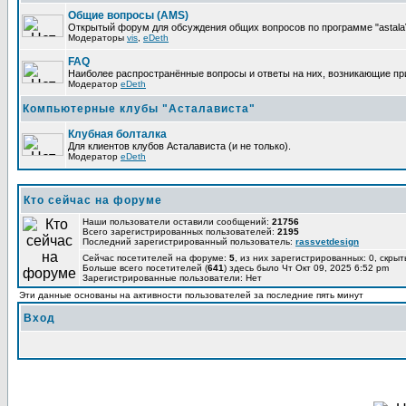
Общие вопросы (AMS)
Открытый форум для обсуждения общих вопросов по программе "astalaV
Модераторы
vis
,
eDeth
FAQ
Наиболее распространённые вопросы и ответы на них, возникающие при 
Модератор
eDeth
Компьютерные клубы "Асталависта"
Клубная болталка
Для клиентов клубов Асталависта (и не только).
Модератор
eDeth
Кто сейчас на форуме
Наши пользователи оставили сообщений:
21756
Всего зарегистрированных пользователей:
2195
Последний зарегистрированный пользователь:
rassvetdesign
Сейчас посетителей на форуме:
5
, из них зарегистрированных: 0, скрыт
Больше всего посетителей (
641
) здесь было Чт Окт 09, 2025 6:52 pm
Зарегистрированные пользователи: Нет
Эти данные основаны на активности пользователей за последние пять минут
Вход