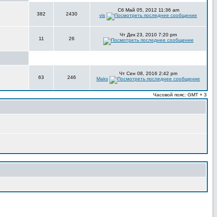
Сб Май 05, 2012 11:36 am
382
2430
vis
Чт Дек 23, 2010 7:20 pm
11
26
Чт Сен 08, 2016 2:42 pm
63
246
Maks
Часовой пояс: GMT + 3