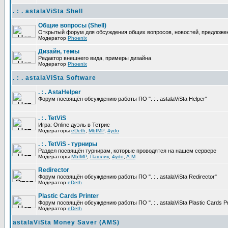
. : . astalaViSta Shell
Общие вопросы (Shell)
Открытый форум для обсуждения общих вопросов, новостей, предложений
Модератор
Phoenix
Дизайн, темы
Редактор внешнего вида, примеры дизайна
Модератор
Phoenix
. : . astalaViSta Software
. : . AstaHelper
Форум посвящён обсуждению работы ПО ". : . astalaViSta Helper"
. : . TetViS
Игра: Online дуэль в Тетрис
Модераторы
eDeth
,
MbIMP
,
4ydo
. : . TetViS - турниры
Раздел посвящён турнирам, которые проводятся на нашем сервере
Модераторы
MbIMP
,
Пашлик
,
4ydo
,
A:M
Redirector
Форум посвящён обсуждению работы ПО ". : . astalaViSta Redirector"
Модератор
eDeth
Plastic Cards Printer
Форум посвящён обсуждению работы ПО ". : . astalaViSta Plastic Cards Pr
Модератор
eDeth
astalaViSta Money Saver (AMS)