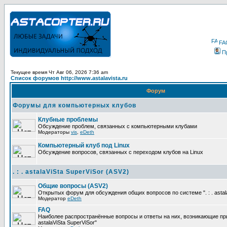
FA
П
Текущее время Чт Авг 06, 2026 7:36 am
Список форумов http://www.astalavista.ru
Форум
Форумы для компьютерных клубов
Клубные проблемы
Обсуждение проблем, связанных с компьютерными клубами
Модераторы
vis
,
eDeth
Компьютерный клуб под Linux
Обсуждение вопросов, связанных с переходом клубов на Linux
. : . astalaViSta SuperViSor (ASV2)
Общие вопросы (ASV2)
Открытых форум для обсуждения общих вопросов по системе ". : . astala
Модератор
eDeth
FAQ
Наиболее распространённые вопросы и ответы на них, возникающие при р
astalaViSta SuperViSor"