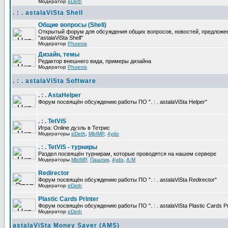
Модератор
eDeth
. : . astalaViSta Shell
Общие вопросы (Shell)
Открытый форум для обсуждения общих вопросов, новостей, предложе
"astalaViSta Shell"
Модератор
Phoenix
Дизайн, темы
Редактор внешнего вида, примеры дизайна
Модератор
Phoenix
. : . astalaViSta Software
. : . AstaHelper
Форум посвящён обсуждению работы ПО ". : . astalaViSta Helper"
. : . TetViS
Игра: Online дуэль в Тетрис
Модераторы
eDeth
,
MbIMP
,
4ydo
. : . TetViS - турниры
Раздел посвящён турнирам, которые проводятся на нашем сервере
Модераторы
MbIMP
,
Пашлик
,
4ydo
,
A:M
Redirector
Форум посвящён обсуждению работы ПО ". : . astalaViSta Redirector"
Модератор
eDeth
Plastic Cards Printer
Форум посвящён обсуждению работы ПО ". : . astalaViSta Plastic Cards Pr
Модератор
eDeth
astalaViSta Money Saver (AMS)