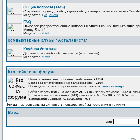
Общие вопросы (AMS)
Открытый форум для обсуждения общих вопросов по программе "astalaV
Модераторы
vis
,
eDeth
FAQ
Наиболее распространённые вопросы и ответы на них, возникающие при 
Money Saver"
Модератор
eDeth
Компьютерные клубы "Асталависта"
Клубная болталка
Для клиентов клубов Асталависта (и не только).
Модератор
eDeth
Кто сейчас на форуме
Наши пользователи оставили сообщений:
21756
Всего зарегистрированных пользователей:
2195
Последний зарегистрированный пользователь:
rassvetdesign
Сейчас посетителей на форуме:
28
, из них зарегистрированных: 0, скры
Больше всего посетителей (
641
) здесь было Чт Окт 09, 2025 6:52 pm
Зарегистрированные пользователи: Нет
Эти данные основаны на активности пользователей за последние пять минут
Вход
Имя: