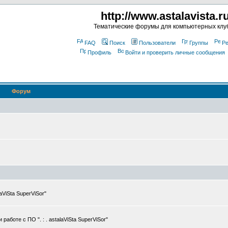
http://www.astalavista.r
Тематические форумы для компьютерных клу
FAQ
Поиск
Пользователи
Группы
Ре
Профиль
Войти и проверить личные сообщения
Форум
ViSta SuperViSor"
боте с ПО ". : . astalaViSta SuperViSor"