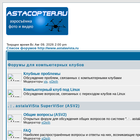
Текущее время Вс Авг 09, 2026 2:00 pm
Список форумов http://www.astalavista.ru
Форумы для компьютерных клубов
Клубные проблемы
Обсуждение проблем, связанных с компьютерными клубами
Модераторы
vis
,
eDeth
Компьютерный клуб под Linux
Обсуждение вопросов, связанных с переходом клубов на Linux
. : . astalaViSta SuperViSor (ASV2)
Общие вопросы (ASV2)
Открытых форум для обсуждения общих вопросов по системе ". : . astala
Модератор
eDeth
FAQ
Наиболее распространённые вопросы и ответы на них, возникающие при ра
Модератор
eDeth