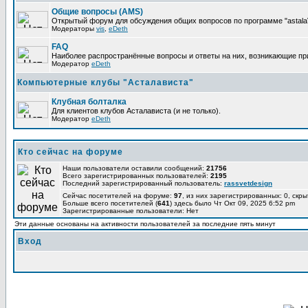
Общие вопросы (AMS)
Открытый форум для обсуждения общих вопросов по программе "astalaV
Модераторы
vis
,
eDeth
FAQ
Наиболее распространённые вопросы и ответы на них, возникающие при 
Модератор
eDeth
Компьютерные клубы "Асталависта"
Клубная болталка
Для клиентов клубов Асталависта (и не только).
Модератор
eDeth
Кто сейчас на форуме
Наши пользователи оставили сообщений:
21756
Всего зарегистрированных пользователей:
2195
Последний зарегистрированный пользователь:
rassvetdesign
Сейчас посетителей на форуме:
97
, из них зарегистрированных: 0, скры
Больше всего посетителей (
641
) здесь было Чт Окт 09, 2025 6:52 pm
Зарегистрированные пользователи: Нет
Эти данные основаны на активности пользователей за последние пять минут
Вход