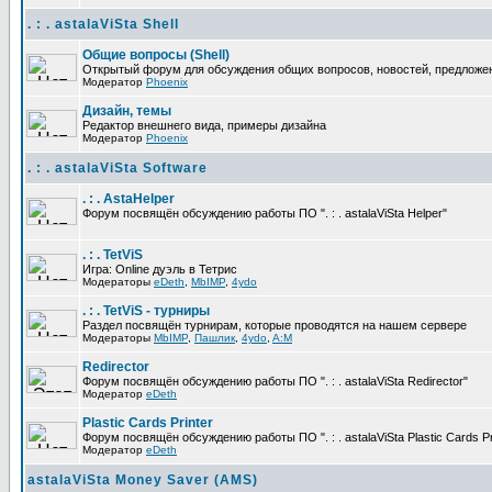
. : . astalaViSta Shell
Общие вопросы (Shell)
Открытый форум для обсуждения общих вопросов, новостей, предложений
Модератор
Phoenix
Дизайн, темы
Редактор внешнего вида, примеры дизайна
Модератор
Phoenix
. : . astalaViSta Software
. : . AstaHelper
Форум посвящён обсуждению работы ПО ". : . astalaViSta Helper"
. : . TetViS
Игра: Online дуэль в Тетрис
Модераторы
eDeth
,
MbIMP
,
4ydo
. : . TetViS - турниры
Раздел посвящён турнирам, которые проводятся на нашем сервере
Модераторы
MbIMP
,
Пашлик
,
4ydo
,
A:M
Redirector
Форум посвящён обсуждению работы ПО ". : . astalaViSta Redirector"
Модератор
eDeth
Plastic Cards Printer
Форум посвящён обсуждению работы ПО ". : . astalaViSta Plastic Cards Pr
Модератор
eDeth
astalaViSta Money Saver (AMS)