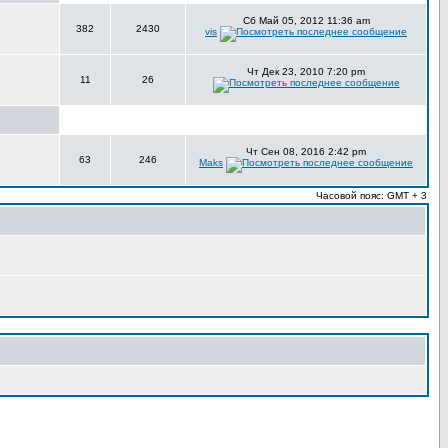
Сб Май 05, 2012 11:36 am
382
2430
vis
Чт Дек 23, 2010 7:20 pm
11
26
Чт Сен 08, 2016 2:42 pm
63
246
Maks
Часовой пояс: GMT + 3