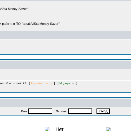
iSta Money Saver"
работе с ПО "astalaViSta Money Saver"
тых: 0 и гостей: 97 [
Администратор
] [
Модератор
]
Имя:
Пароль: