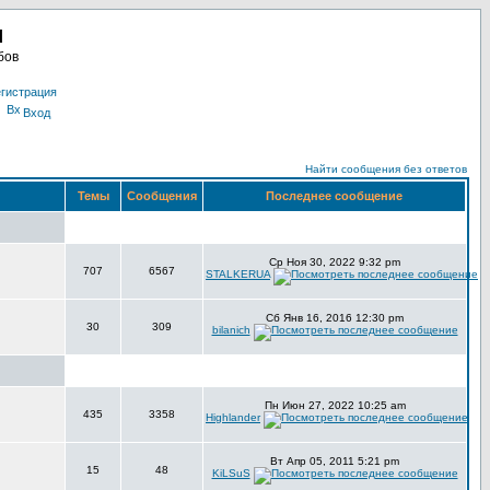
u
бов
гистрация
Вход
Найти сообщения без ответов
Темы
Сообщения
Последнее сообщение
Ср Ноя 30, 2022 9:32 pm
707
6567
STALKERUA
Сб Янв 16, 2016 12:30 pm
30
309
bilanich
Пн Июн 27, 2022 10:25 am
435
3358
Highlander
Вт Апр 05, 2011 5:21 pm
15
48
KiLSuS