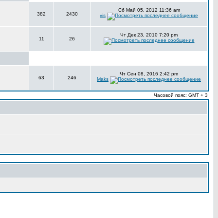
Сб Май 05, 2012 11:36 am
382
2430
vis
Чт Дек 23, 2010 7:20 pm
11
26
Чт Сен 08, 2016 2:42 pm
63
246
Maks
Часовой пояс: GMT + 3