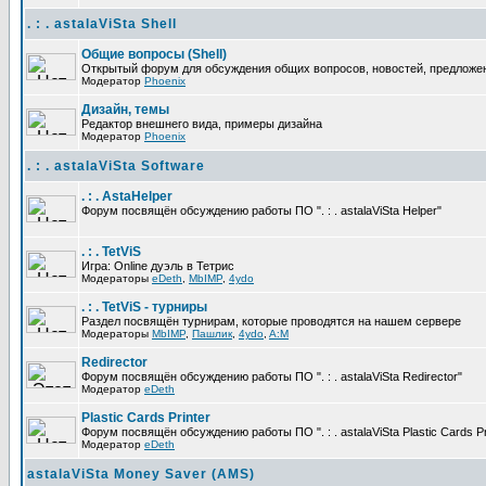
. : . astalaViSta Shell
Общие вопросы (Shell)
Открытый форум для обсуждения общих вопросов, новостей, предложений
Модератор
Phoenix
Дизайн, темы
Редактор внешнего вида, примеры дизайна
Модератор
Phoenix
. : . astalaViSta Software
. : . AstaHelper
Форум посвящён обсуждению работы ПО ". : . astalaViSta Helper"
. : . TetViS
Игра: Online дуэль в Тетрис
Модераторы
eDeth
,
MbIMP
,
4ydo
. : . TetViS - турниры
Раздел посвящён турнирам, которые проводятся на нашем сервере
Модераторы
MbIMP
,
Пашлик
,
4ydo
,
A:M
Redirector
Форум посвящён обсуждению работы ПО ". : . astalaViSta Redirector"
Модератор
eDeth
Plastic Cards Printer
Форум посвящён обсуждению работы ПО ". : . astalaViSta Plastic Cards Pr
Модератор
eDeth
astalaViSta Money Saver (AMS)