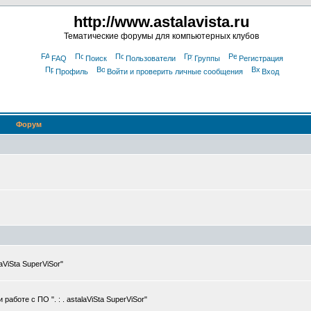
http://www.astalavista.ru
Тематические форумы для компьютерных клубов
FAQ
Поиск
Пользователи
Группы
Регистрация
Профиль
Войти и проверить личные сообщения
Вход
Форум
ViSta SuperViSor"
боте с ПО ". : . astalaViSta SuperViSor"