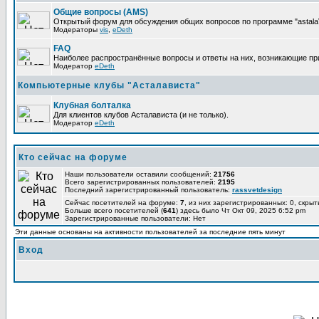
Общие вопросы (AMS)
Открытый форум для обсуждения общих вопросов по программе "astalaV
Модераторы
vis
,
eDeth
FAQ
Наиболее распространённые вопросы и ответы на них, возникающие при 
Модератор
eDeth
Компьютерные клубы "Асталависта"
Клубная болталка
Для клиентов клубов Асталависта (и не только).
Модератор
eDeth
Кто сейчас на форуме
Наши пользователи оставили сообщений:
21756
Всего зарегистрированных пользователей:
2195
Последний зарегистрированный пользователь:
rassvetdesign
Сейчас посетителей на форуме:
7
, из них зарегистрированных: 0, скрыт
Больше всего посетителей (
641
) здесь было Чт Окт 09, 2025 6:52 pm
Зарегистрированные пользователи: Нет
Эти данные основаны на активности пользователей за последние пять минут
Вход