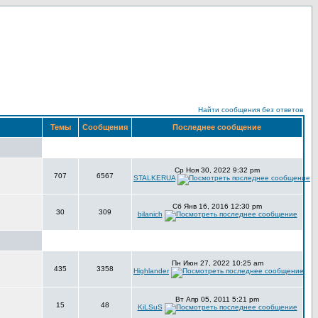
Найти сообщения без ответов
Темы
Сообщения
Последнее сообщение
Ср Ноя 30, 2022 9:32 pm
707
6567
STALKERUA
Сб Янв 16, 2016 12:30 pm
30
309
bilanich
Пн Июн 27, 2022 10:25 am
435
3358
Highlander
Вт Апр 05, 2011 5:21 pm
15
48
KiLSuS