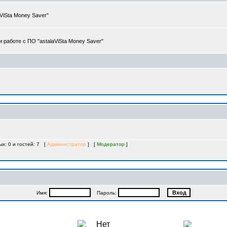
iSta Money Saver"
работе с ПО "astalaViSta Money Saver"
ых: 0 и гостей: 7 [
Администратор
] [
Модератор
]
Имя:
Пароль: