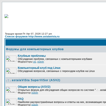
Текущее время Пт Авг 07, 2026 12:27 am
Список форумов http://www.astalavista.ru
Форумы для компьютерных клубов
Клубные проблемы
Обсуждение проблем, связанных с компьютерными клубами
Модераторы
vis
,
eDeth
Компьютерный клуб под Linux
Обсуждение вопросов, связанных с переходом клубов на Linux
. : . astalaViSta SuperViSor (ASV2)
Общие вопросы (ASV2)
Открытых форум для обсуждения общих вопросов по системе ". : . astala
Модератор
eDeth
FAQ
Наиболее распространённые вопросы и ответы на них, возникающие при ра
Модератор
eDeth