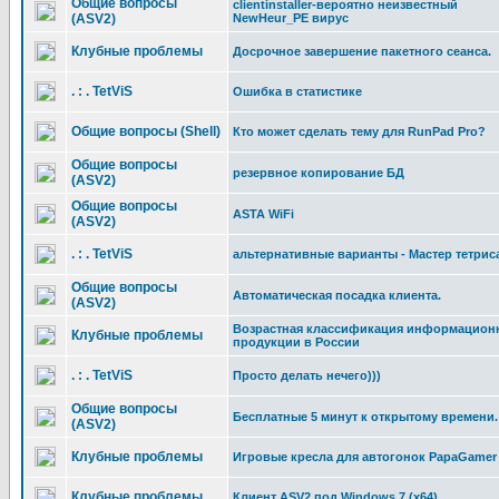
Общие вопросы
clientinstaller-вероятно неизвестный
(ASV2)
NewHeur_PE вирус
Клубные проблемы
Досрочное завершение пакетного сеанса.
. : . TetViS
Ошибка в статистике
Общие вопросы (Shell)
Кто может сделать тему для RunPad Pro?
Общие вопросы
резервное копирование БД
(ASV2)
Общие вопросы
ASTA WiFi
(ASV2)
. : . TetViS
альтернативные варианты - Мастер тетрис
Общие вопросы
Автоматическая посадка клиента.
(ASV2)
Возрастная классификация информацион
Клубные проблемы
продукции в России
. : . TetViS
Просто делать нечего)))
Общие вопросы
Бесплатные 5 минут к открытому времени.
(ASV2)
Клубные проблемы
Игровые кресла для автогонок PapaGamer
Клубные проблемы
Клиент ASV2 под Windows 7 (x64)