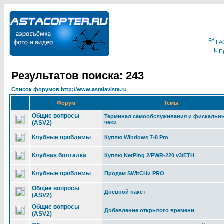
FA
П
Результатов поиска: 243
Список форумов http://www.astalavista.ru
Форум
Темы
Общие вопросы
Терминал самообслуживания и фискальн
(ASV2)
чеки
Клубные проблемы
Куплю Windows 7-8 Pro
Клубная болталка
Куплю NetPing 2/PWR-220 v3/ETH
Клубные проблемы
Продам SWItCHи PRO
Общие вопросы
Дневной пакет
(ASV2)
Общие вопросы
Добавление открытого времени
(ASV2)