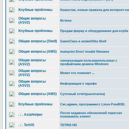
Клубные проблемы
Казахстан, новые правила для интернет-к
Общие вопросы
Истина
(ASV2)
Клубные проблемы
Продам фирму и оборудование для клуба
Общие вопросы (Shell)
GameClass и astalaViSta Shell
Общие вопросы (AMS)
mainprint Error! invalid filename
Общие вопросы
синхронзация пользовательзоват с
(ASV2)
профайлами домена Windows
Общие вопросы
Может кто поможет ...
(ASV2)
Общие вопросы
Информация о тарифе
(ASV2)
Общие вопросы (AMS)
Суточный отчёт(распечатка)
Клубные проблемы
Cис.админ, программист. Linux-FreeBSD.
После недавних обновлений перестал
. : . AstaHelper
показывать клиент
. : . TetViS
TETRIS HD