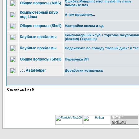
Ошибка Mainprint error invalid file name
Общие вопросы (AMS)
помогите плз
Компьютерный клуб
А тем временем...
под Linux
Общие вопросы (Shell)
Настройки шелла и т.д.
Компьютерный клуб + торгово-закупочная
Клубные проблемы
(безнал) (Украина)
Клубные проблемы
Подскажите по поводу "Новый диск" и "1с
Общие вопросы (Shell)
Перекупка ИП
. : . AstaHelper
Доработки комплекса
Страница
1
из
5