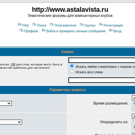
http://www.astalavista.ru
Тематические форумы для компьютерных клубов
FAQ
Поиск
Пользователи
Группы
Регистрация
Профиль
Войти и проверить личные сообщения
Вход
Запрос
ьтатах,
OR
для слов, которые могут быть в
Искать любое слово/поиск с языком з
 качестве шаблона для частичного
Искать все слова
Параметры запроса
Время размещения:
Упорядочить по: