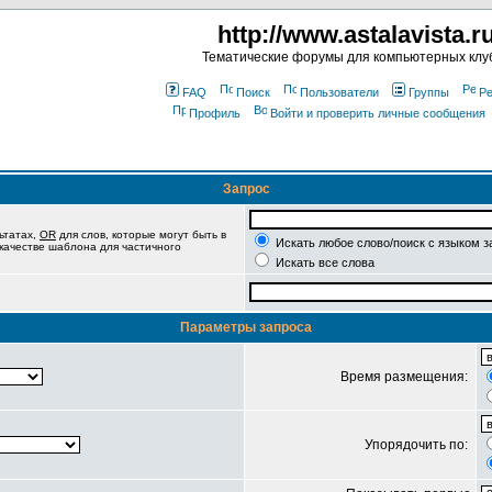
http://www.astalavista.r
Тематические форумы для компьютерных клу
FAQ
Поиск
Пользователи
Группы
Ре
Профиль
Войти и проверить личные сообщения
Запрос
ьтатах,
OR
для слов, которые могут быть в
Искать любое слово/поиск с языком з
 качестве шаблона для частичного
Искать все слова
Параметры запроса
Время размещения:
Упорядочить по: