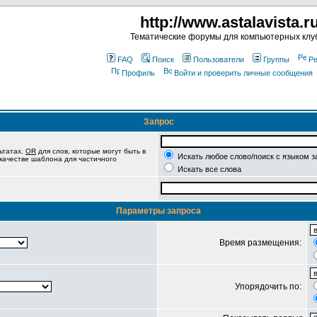
http://www.astalavista.r
Тематические форумы для компьютерных клу
FAQ
Поиск
Пользователи
Группы
Ре
Профиль
Войти и проверить личные сообщения
Запрос
ьтатах,
OR
для слов, которые могут быть в
Искать любое слово/поиск с языком з
 качестве шаблона для частичного
Искать все слова
Параметры запроса
Время размещения:
Упорядочить по: