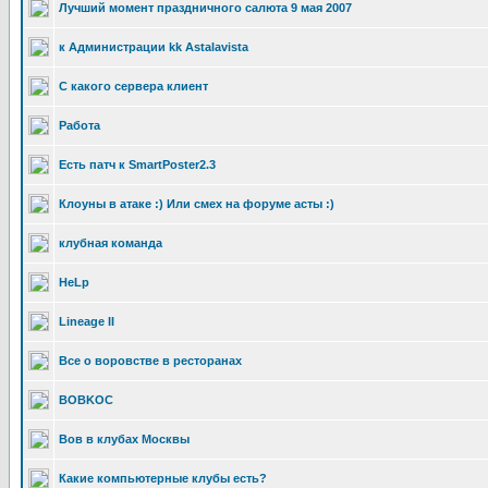
Лучший момент праздничного салюта 9 мая 2007
к Администрации kk Astalavista
С какого сервера клиент
Работа
Есть патч к SmartPoster2.3
Клоуны в атаке :) Или смех на форуме асты :)
клубная команда
HeLp
Lineage II
Все о воровстве в ресторанах
BOBKOC
Вов в клубах Москвы
Какие компьютерные клубы есть?