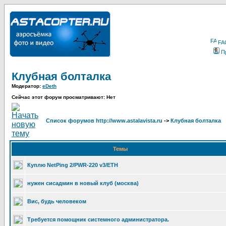
FA
П
Клубная болталка
Модератор:
eDeth
Сейчас этот форум просматривают: Нет
Список форумов http://www.astalavista.ru
->
Клубная болталка
Темы
Куплю NetPing 2/PWR-220 v3/ETH
нужен сисадмин в новый клуб (москва)
Вис, будь человеком
Требуется помощник системного администратора.