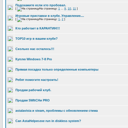
Подскажите если кто пробовал.
[
На страницу:
1
...
9
,
10
,
11
]
Игровые приставки в клубе. Управление....
[
На страницу:
1
,
2
]
Кто работает в КАРАНТИН!!!
TOP10 игр в вашем клубе?
Сколько нас осталось!!!
Куплю Windows 7-8 Pro
Прямая посадка только определенные компьютеры
Ребят помогите настроить!
Продам рабочий клуб.
Продам SWItCHи PRO
astalavista и steam, проблемы с обновлением стима
Can AstaHelper.exe run in diskless system?