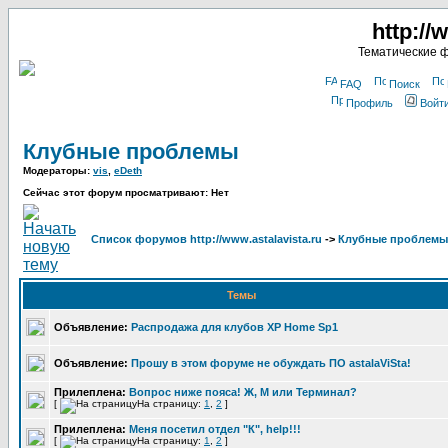
http://
Тематические 
FAQ
Поиск
Профиль
Войт
Клубные проблемы
Модераторы:
vis
,
eDeth
Сейчас этот форум просматривают: Нет
Список форумов http://www.astalavista.ru
->
Клубные проблемы
Темы
Объявление:
Распродажа для клубов XP Home Sp1
Объявление:
Прошу в этом форуме не обуждать ПО astalaViSta!
Прилеплена:
Вопрос ниже пояса! Ж, М или Терминал?
[
На страницу:
1
,
2
]
Прилеплена:
Меня посетил отдел "К", help!!!
[
На страницу:
1
,
2
]