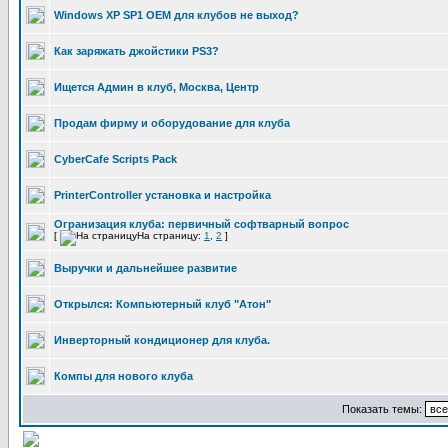
Windows XP SP1 OEM для клубов не выход?
Как заряжать джойстики PS3?
Ищется Админ в клуб, Москва, Центр
Продам фирму и оборудование для клуба
CyberCafe Scripts Pack
PrinterController установка и настройка
Огранизация клуба: первичный софтварный вопрос
[
На страницу:
1
,
2
]
Выручки и дальнейшее развитие
Открылся: Компьютерный клуб "Атон"
Инверторный кондиционер для клуба.
Компы для нового клуба
Показать темы: