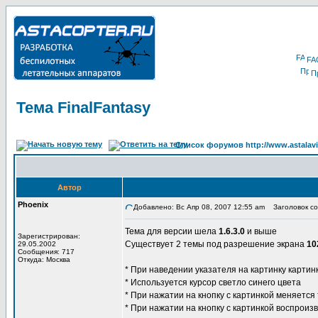
FA
П
Тема FinalFantasy
Список форумов http://www.astalavi
Автор
Phoenix
Добавлено: Вс Апр 08, 2007 12:55 am
Заголовок соо
Тема для версии шела
1.6.3.0
и выше
Зарегистрирован:
Существует 2 темы под разрешение экрана
10
29.05.2002
Сообщения: 717
Откуда: Москва
* При наведении указателя на картинку картин
* Используется курсор светло синего цвета
* При нажатии на кнопку с картинкой меняется
* При нажатии на кнопку с картинкой воспроиз