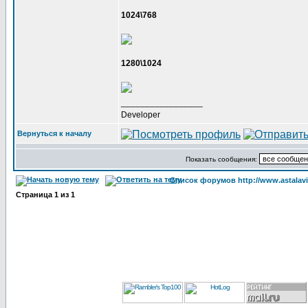
1024\768
1280\1024
_________________
Developer
Вернуться к началу
Показать сообщения:
Список форумов http://www.astalavi
Страница
1
из
1