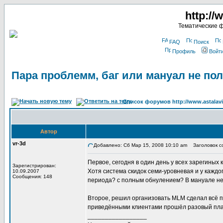
http://
Тематические 
FAQ
Поиск
Профиль
Войт
Пара проблемм, баг или мануал не по
Список форумов http://www.astalavi
Автор
vr-3d
Добавлено: Сб Мар 15, 2008 10:10 am
Заголовок со
Первое, сегодня в один день у всех зарегиных 
Зарегистрирован:
Хотя система скидок семи-уровневая и у каждог
10.09.2007
Сообщения: 148
периода? с полным обнулением? В мануале не
Второе, решил организовать MLM сделал всё п
приведёнными клиентами прошёл разовый платё
_________________