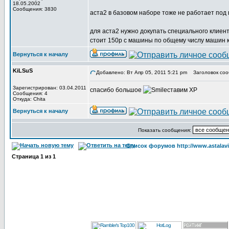
18.05.2002
Сообщения: 3830
аста2 в базовом наборе тоже не работает под в
для аста2 нужно докупать специального клиента
стоит 150р с машины по общему числу машин 
Вернуться к началу
KiLSuS
Добавлено: Вт Апр 05, 2011 5:21 pm
Заголовок соо
Зарегистрирован: 03.04.2011
спасибо большое
ставим ХР
Сообщения: 4
Откуда: Chita
Вернуться к началу
Показать сообщения:
Список форумов http://www.astalavi
Страница
1
из
1